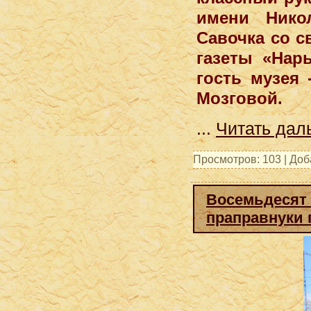
имени Нико
Савочка со с
газеты «Нар
гость музея
Мозговой.
...
Читать дал
Просмотров: 103 | До
Восемьдесят 
праправнуки 