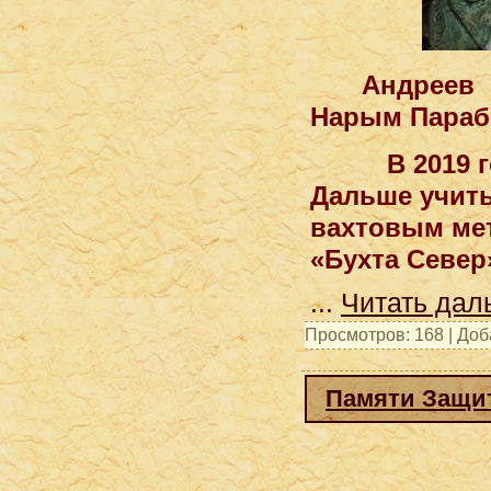
Андреев 
Нарым Парабе
В 2019 году
Дальше учить
вахтовым мет
«Бухта Север
...
Читать дал
Просмотров: 168 | До
Памяти Защит