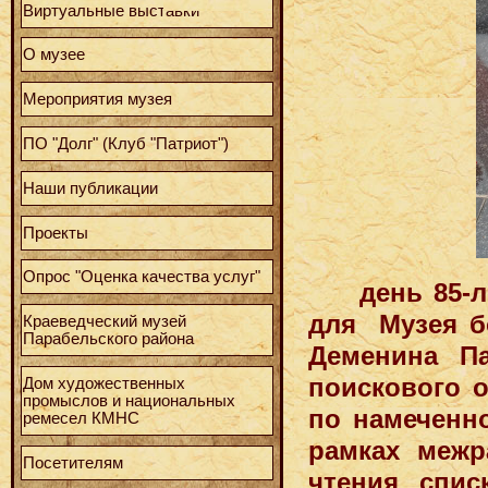
Виртуальные выставки
О музее
Мероприятия музея
ПО "Долг" (Клуб "Патриот")
Наши публикации
Проекты
Опрос "Оценка качества услуг"
день 85-
для Музея б
Краеведческий музей
Парабельского района
Деменина Па
поискового о
Дом художественных
промыслов и национальных
по намеченно
ремесел КМНС
рамках межр
Посетителям
чтения спис