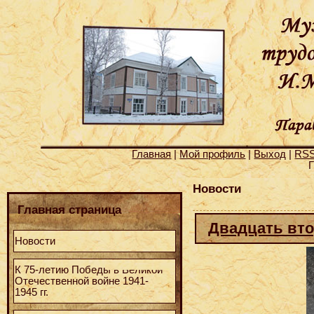
Главная
|
Мой профиль
|
Выход
|
RS
Г
Новости
Главная страница
Двадцать вто
Новости
К 75-летию Победы в Великой
Отечественной войне 1941-
1945 гг.