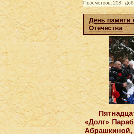
Просмотров: 208 | До
День памяти 
Отечества
Пятнадца
«Долг» Параб
Абрашкиной,