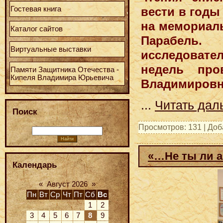
Гостевая книга
вести в годы
на мемориаль
Каталог сайтов
Парабель
Виртуальные выставки
исследовате
недель про
Памяти Защитника Отечества -
Кипеля Владимира Юрьевича
Владимировна
...
Читать дал
Поиск
Просмотров: 131 | До
«…Не ты ли а
Календарь
«
Август 2026
»
Пн
Вт
Ср
Чт
Пт
Сб
Вс
1
2
3
4
5
6
7
8
9