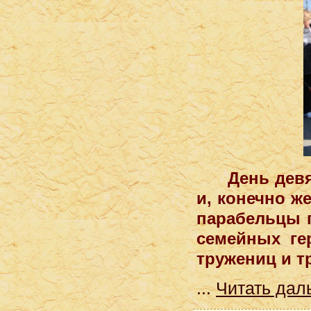
День девято
и, конечно ж
парабельцы 
семейных ге
тружениц и т
...
Читать дал