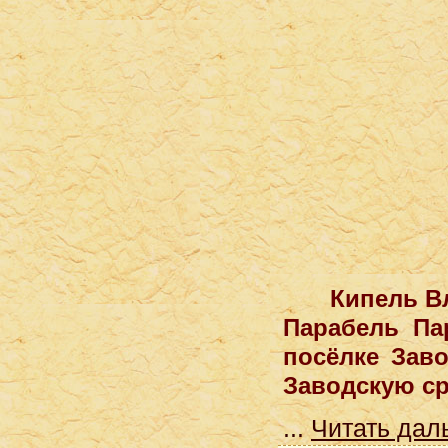
Кипель В
Парабель Па
посёлке Заво
Заводскую с
...
Читать дал