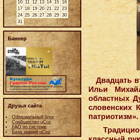
10
11
12
13
14
15
16
17
18
19
20
21
22
23
24
25
26
27
28
29
30
31
Баннер
Двадцать в
Ильи Михай
областных Д
Друзья сайта
словенских 
патриотизм».
Официальный блог
Сообщество uCoz
FAQ по системе
Традици
База знаний uCoz
классный рук