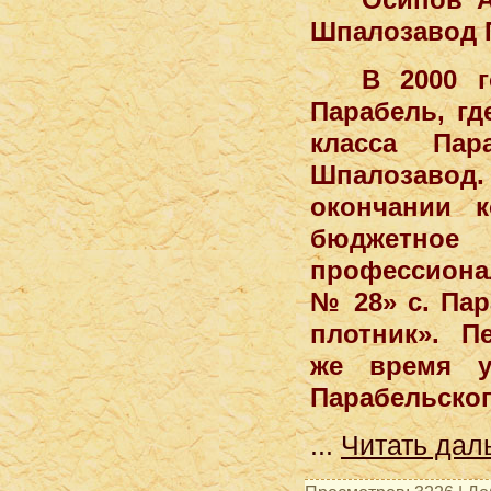
Шпалозавод П
В 2000 
Парабель, гд
класса Пар
Шпалозавод.
окончании к
бюджетное
профессиона
№ 28» с. Па
плотник». Пер
же время у
Парабельског
...
Читать дал