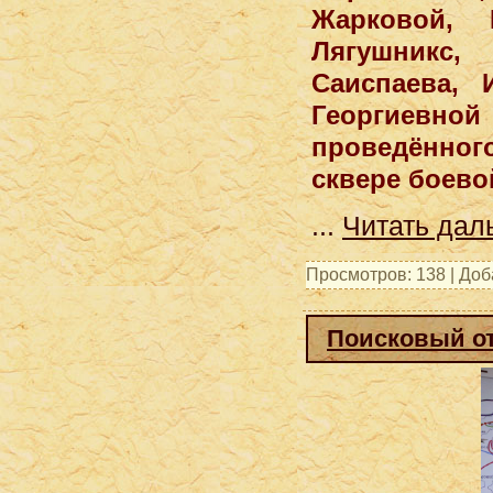
Жарковой, 
Лягушникс,
Саиспаева,
Георгиевн
проведённо
сквере боево
...
Читать дал
Просмотров: 138 | До
Поисковый от