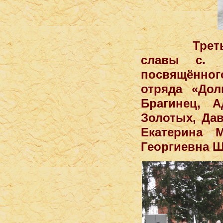
Третьего д
славы с. П
посвящённог
отряда «Дол
Брагинец, А
Золотых, Дав
Екатерина 
Георгиевна Ш