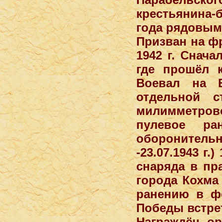
крестьянина-
года рядовым
Призван на ф
1942 г. Снач
где прошёл 
Воевал на В
отдельной с
милимметрово
пулевое ра
оборонительно
-23.07.1943 г
снаряда в пр
города Кохма
ранению в фе
Победы встрет
Награждён ор