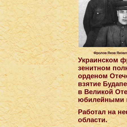
Фролов Яков Яковле
Украинском фр
зенитном полк
орденом Отеч
взятие Будап
в Великой Оте
юбилейными 
Работал на не
области.