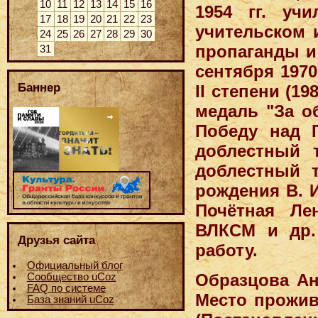
10
11
12
13
14
15
16
1954 гг. уч
17
18
19
20
21
22
23
учительском 
24
25
26
27
28
29
30
пропаганды и
31
сентября 1970
Баннер
II степени (19
медаль "За об
Победу над Г
доблестный т
доблестный т
рождения В. И.
Почётная Ле
ВЛКСМ и др.
Друзья сайта
работу.
Официальный блог
Образцова Ан
Сообщество uCoz
FAQ по системе
Место прожив
База знаний uCoz