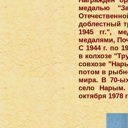
медалью "З
Отечественн
доблестный т
1945 гг.", 
медалями, По
С 1944 г. по 
в колхозе "Тру
совхозе "Нары
потом в рыбно
мира. В 70-ы
село Нарым. 
октября 1978 г