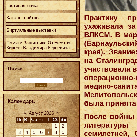
Гостевая книга
Практику пр
Каталог сайтов
ухаживала з
Виртуальные выставки
ВЛКСМ. В мар
(Барнаульски
Памяти Защитника Отечества -
Кипеля Владимира Юрьевича
края). Звание
на Сталингра
участвовала 
Поиск
операционно
медико-санит
Мелитопольс
Календарь
была принята
«
Август 2026
»
После войны 
Пн
Вт
Ср
Чт
Пт
Сб
Вс
литературы 
1
2
семилетней, 
3
4
5
6
7
8
9