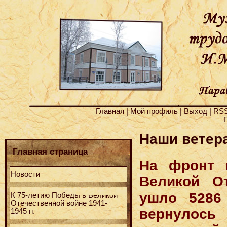
Главная
|
Мой профиль
|
Выход
|
RS
Г
Наши ветер
Главная страница
На фронт 
Новости
Великой От
ушло 5286
К 75-летию Победы в Великой
Отечественной войне 1941-
вернулось
1945 гг.