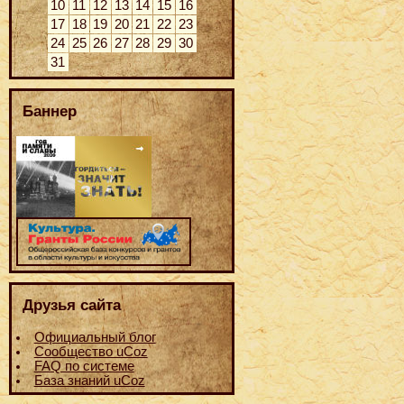
10
11
12
13
14
15
16
17
18
19
20
21
22
23
24
25
26
27
28
29
30
31
Баннер
Друзья сайта
Официальный блог
Сообщество uCoz
FAQ по системе
База знаний uCoz