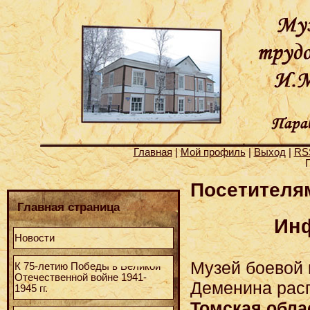
Главная
|
Мой профиль
|
Выход
|
RS
Г
Посетителя
Главная страница
Инф
Новости
Музей боевой 
К 75-летию Победы в Великой
Отечественной войне 1941-
Деменина расп
1945 гг.
Томская облас