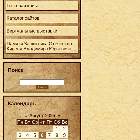
Гостевая книга
Каталог сайтов
Виртуальные выставки
Памяти Защитника Отечества -
Кипеля Владимира Юрьевича
Поиск
Календарь
«
Август 2026
»
Пн
Вт
Ср
Чт
Пт
Сб
Вс
1
2
3
4
5
6
7
8
9