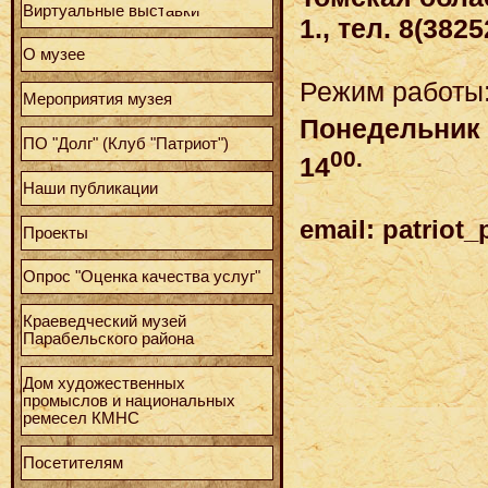
Виртуальные выставки
1., тел. 8(3825
О музее
Режим работы
Мероприятия музея
Понедельник -
ПО "Долг" (Клуб "Патриот")
00.
14
Наши публикации
email: patriot
Проекты
Опрос "Оценка качества услуг"
Краеведческий музей
Парабельского района
Дом художественных
промыслов и национальных
ремесел КМНС
Посетителям