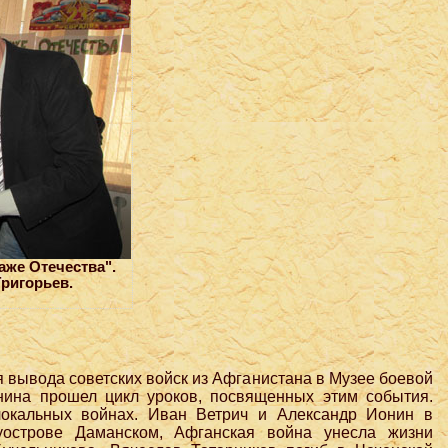
аже Отечества".
Григорьев.
 вывода советских войск из Афганистана в Музее боевой
нина прошел цикл уроков, посвященных этим события.
локальных войнах. Иван Ветрич и Александр Ионин в
уострове Даманском, Афганская война унесла жизни