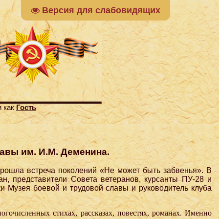
Версия для слабовидящих
и как
Гость
авы им. И.М. Деменина.
прошла встреча поколений «Не может быть забвенья». В
н, представители Совета ветеранов, курсанты ПУ-28 и
и Музея боевой и трудовой славы и руководитель клуба
огочисленных стихах, рассказах, повестях, романах. Именно