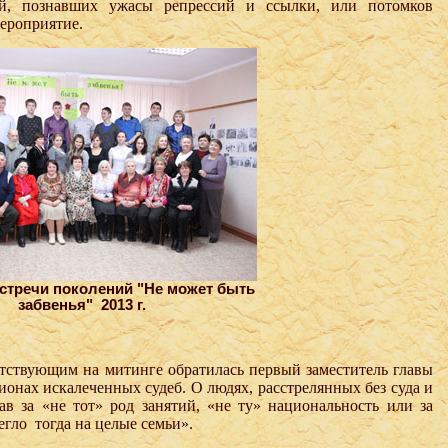
ей, познавших ужасы репрессий и ссылки, или потомков
мероприятие.
стречи поколений "Не может быть
забвенья" 2013 г.
утствующим на митинге обратилась первый заместитель главы
лионах искалеченных судеб. О людях, расстрелянных без суда и
в за «не тот» род занятий, «не ту» национальность или за
егло
тогда на целые семьи».