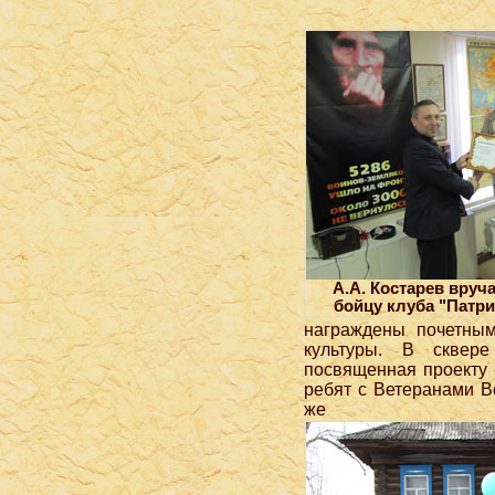
А.А. Костарев вруч
бойцу клуба "Патри
награждены почетны
культуры. В сквере
посвященная проекту
ребят с Ветеранами В
же