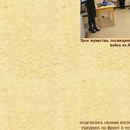
Урок мужества, посвяще
войск из 
поделились своими восп
ушедших на фронт и не