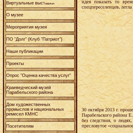
идея показать то вре
Виртуальные выставки
спецпереселенцев, легла
О музее
Мероприятия музея
ПО "Долг" (Клуб "Патриот")
Наши публикации
Проекты
Опрос "Оценка качества услуг"
Краеведческий музей
Парабельского района
Дом художественных
промыслов и национальных
30 октября 2013 г. про
ремесел КМНС
Парабельского района Е.
без следствия, о людях
пресловутое «социально
Посетителям