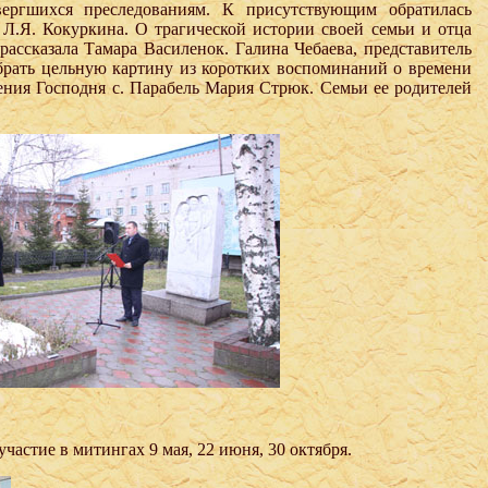
ергшихся преследованиям. К присутствующим обратилась
Л.Я. Кокуркина. О трагической истории своей семьи и отца
ассказала Тамара Василенок. Галина Чебаева, представитель
брать цельную картину из коротких воспоминаний о времени
ния Господня с. Парабель Мария Стрюк. Семьи ее родителей
астие в митингах 9 мая, 22 июня, 30 октября.