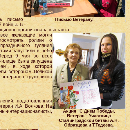
ь письмо
Письмо Ветерану.
й войны. В
иционно организована выставка
все желающие могли
посмотреть ролики о
раздничного гуляния
отами запустили в небо
Перед 9 мая во всех
училище была запущена
ан", в ходе которой
еты ветеранам Великой
 ветеранов, тружеников
лений, подготовленная
теран И.А. Волкова. На
Акция "С Днем Победы,
ны-интернационалисты,
Ветеран". Участница
Сталинградской битвы А.Н.
Образцова и Т.Тедеева.