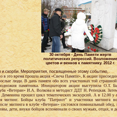
30 октября - День Памяти жертв
политических репрессий. Возложени
цветов и венков к памятнику. 2012 г.
и и скорби. Мероприятия, посвященные этому событию,
но в это время прошла акция «Свеча Памяти», К акции присоед
ослые люди. В дань памяти обо всех участниках той страшной
подножия памятника. Инициатором акции выступила О.Т. Бы
уба «Ветеран» И.А. Волкова и методист ДДТ Н. Репецкая. Зате
 Деменина прошел цикл тематических экскурсий. А в 12.00 у
лся митинг. Бойцы клуба "Патриот" и участники митинга в
сле митинга в клубе «Ветеран» состоялся поминальный обед, 
довы, дети, внуки бойцов вспоминали о своих мужьях, отцах, и д