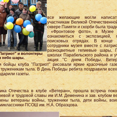
все желающие могли написат
участникам Великой Отечественно
сквере Памяти и скорби была трад
«Фронтовое фото», в Музее 
ознакомиться с экспозицией, 
поисковых отрядах. В конце п
сотрудники музея вместе с патри
разноцветные гелиевые шары. 
"Патриот" и волонтеры
школах Парабельского района и 
в небо шары.
акция "С днем Победы, Ветер
и бойцы клуба "Патриот" рисовали яркие красочные газ
 труженикам тыла. В День Победы ребята поздравили всех
одарили газеты.
ика Отечества в клубе «Ветеран», прошла встреча поко
евой и трудовой славы им И.М. Деменина и зав. клубом ве
шены ветераны войны, труженики тыла, дети войны, вои
ьмиклассники ПСОШ им. Н.А. Образцова.