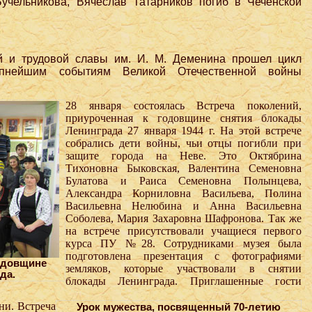
учельникова, Вячеслав Татарников погиб в Чеченской
й и трудовой славы им. И. М. Деменина прошел цикл
упнейшим событиям Великой Отечественной войны
28 января состоялась Встреча поколений,
приуроченная к годовщине снятия блокады
Ленинграда 27 января 1944 г. На этой встрече
собрались дети войны, чьи отцы погибли при
защите города на Неве. Это Октябрина
Тихоновна Быковская, Валентина Семеновна
Булатова и Раиса Семеновна Полынцева,
Александра Корниловна Васильева, Полина
Васильевна Нелюбина и Анна Васильевна
Соболева, Мария Захаровна Шафронова. Так же
на встрече присутствовали учащиеся первого
курса ПУ №28. Сотрудниками музея была
подготовлена презентация с фотографиями
одовщине
земляков, которые участвовали в снятии
да.
блокады Ленинграда. Приглашенные гости
ни. Встреча
Урок мужества, посвященный 70-летию