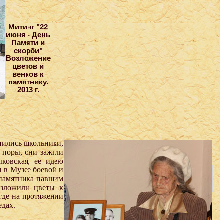
Митинг "22
июня - День
Памяти и
скорби"
Возложение
цветов и
венков к
памятнику.
2013 г.
е
инились школьники,
 поры, они зажгли
ковская, ее идею
м в Музее боевой и
 памятника павшим
озложили цветы к
где на протяжении
едах.