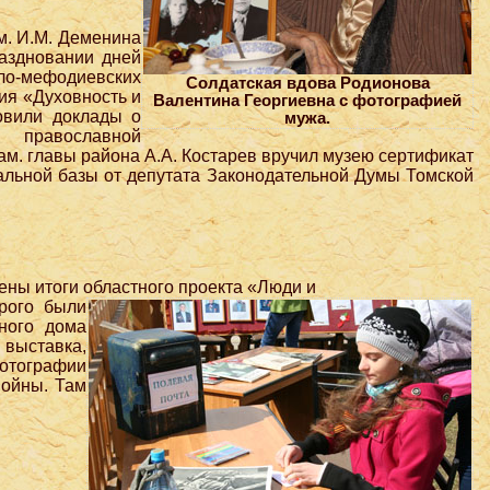
м. И.М. Деменина
раздновании дней
лло-мефодиевских
Солдатская вдова Родионова
ия «Духовность и
Валентина Георгиевна с фотографией
товили доклады о
мужа.
 православной
ам. главы района А.А. Костарев вручил музею сертификат
альной базы от депутата Законодательной Думы Томской
ены итоги областного проекта «Люди и
рого были
ного дома
выставка,
фотографии
войны. Там