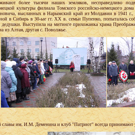
живают более тысячи наших земляков, несправедливо подв
мецкой культуры филиала Томского российско-немецкого дома 
овича, высланных в Нарымский край из Молдавии в 1941 г., р
ной в Сибирь в 30-ые гг.
XX
в. семьи Пупенко, попыталась со
 дедушки. Выступила на митинге прихожанка храма Преображе
а из Алтая, другая с. Поволжье.
 славы им. И.М. Деменина и клуб "Патриот" всегда принимают уч