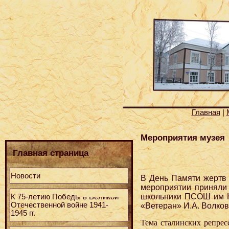
Главная
|
Мероприятия музея
Главная страница
Новости
В День Памяти жертв 
мероприятии приняли 
школьники ПСОШ им Н.
К 75-летию Победы в Великой
Отечественной войне 1941-
«Ветеран» И.А. Волков
1945 гг.
Тема сталинских репрес