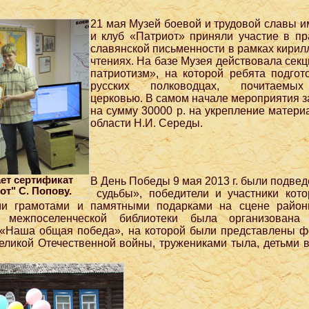
21 мая Музей боевой и трудовой славы и
и клуб «Патриот» приняли участие в п
славянской письменности в рамках кири
чтениях. На базе Музея действовала секц
патриотизм», на которой ребята подго
русских полководцах, почитаемых
церковью. В самом начале мероприятия з
на сумму 30000 р. на укрепление матери
области Н.И. Середы.
ает сертификат
В День Победы 9 мая 2013 г. были подвед
от" С. Попову.
судьбы», победители и участники кото
ми грамотами и памятными подарками на сцене район
 межпоселенческой библиотеки была организована 
 «Наша общая победа», на которой были представлены 
еликой Отечественной войны, тружениками тыла, детьми 