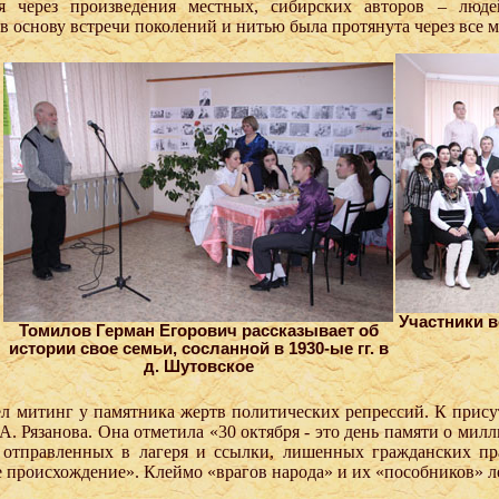
мя через произведения местных, сибирских авторов – люд
 в основу встречи поколений и нитью была протянута через все 
Участники в
Томилов Герман Егорович рассказывает об
истории свое семьи, сосланной в 1930-ые гг. в
д. Шутовское
шел митинг у памятника жертв политических репрессий. К прис
А. Рязанова. Она отметила «30 октября - это день памяти о мил
, отправленных в лагеря и ссылки, лишенных гражданских пра
е происхождение». Клеймо «врагов народа» и их «пособников» л