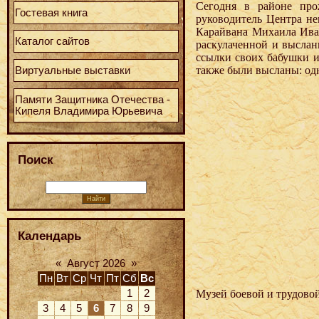
Сегодня в районе про
Гостевая книга
руководитель Центра не
Карайвана Михаила Иван
Каталог сайтов
раскулаченной и выслан
ссылки своих бабушки и
также были высланы: одн
Виртуальные выставки
Памяти Защитника Отечества -
Кипеля Владимира Юрьевича
Поиск
Календарь
«
Август 2026
»
Пн
Вт
Ср
Чт
Пт
Сб
Вс
Музей боевой и трудовой
1
2
3
4
5
6
7
8
9