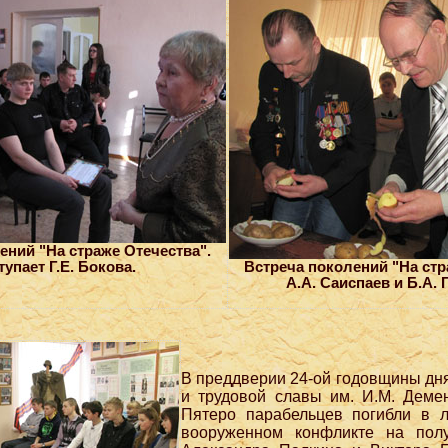
ений "На страже Отечества".
упает Г.Е. Бокова.
Встреча поколений "На стр
А.А. Саиспаев и Б.А. 
В преддверии 24-ой годовщины дня
и трудовой славы им. И.М. Деме
Пятеро парабельцев погибли в 
вооруженном конфликте на пол