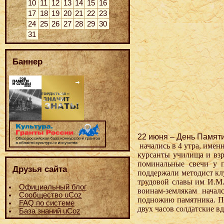
10
11
12
13
14
15
16
17
18
19
20
21
22
23
24
25
26
27
28
29
30
31
Баннер
22 июня – День Памят
начались в 4 утра, имен
курсанты училища и взр
поминальные свечи у 
Друзья сайта
поддержали методист кл
трудовой славы им И.М.
Официальный блог
воинам-землякам нача
Сообщество uCoz
подножию памятника. По
FAQ по системе
двух часов солдатские в
База знаний uCoz