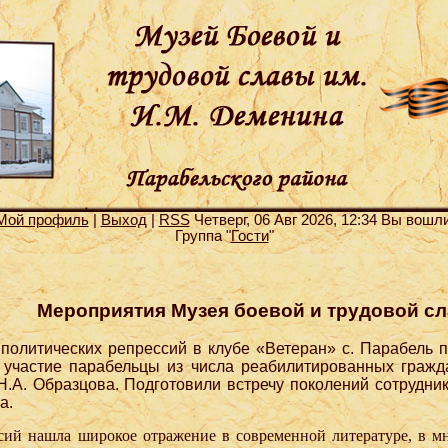
Мой профиль
|
Выход
|
RSS
Четверг, 06 Авг 2026, 12:34 Вы вошл
Группа "
Гости
"
Мероприятия Музея боевой и трудовой сл
политических репрессий в клубе «Ветеран» с. Парабель 
участие парабельцы из числа реабилитированных гражда
А. Образцова. Подготовили встречу поколений сотрудник
а.
сий нашла широкое отражение в современной литературе, в мн