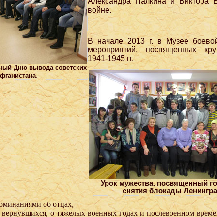
Александра Палкина и Виктора Б
войне.
В начале 2013 г. в Музее боево
мероприятий, посвященных кр
1941‑1945 гг.
нный Дню вывода советских
.
Афганистана
Урок мужества, посвященный г
снятия блокады Ленингра
оминаниями об отцах,
 вернувшихся, о тяжелых военных годах и послевоенном време